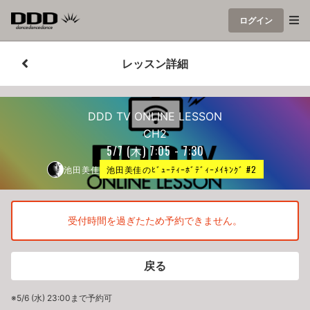
ログイン
レッスン詳細
DDD TV ONLINE LESSON
CH2
5/7
(木)
7:05 - 7:30
池田美佳
池田美佳のﾋﾞｭｰﾃｨｰﾎﾞﾃﾞｨｰﾒｲｷﾝｸﾞ #2
受付時間を過ぎたため予約できません。
戻る
※5/6 (水) 23:00まで予約可