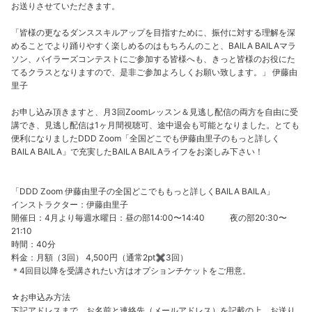
お送りさせていただきます。
「皆様の更なるダンススキルアップを目指すために、振付に対する理解を深
めることでより踊りやすく楽しめるのはもちろんのこと、BAILA BAILAマラ
ソン、バイラーズコンテストにご参加する皆様へも、きっと皆様のお役にた
てるクラスとなりますので、是非ご参加よろしくお願い致します。」 伊藤由
里子
お申し込み頂きますと、月3回Zoomレッスン＆見逃し配信の両方を自由に受
講でき、見逃し配信は1ヶ月間視聴可、途中退会も可能となりました。とても
便利になりましたDDD Zoom「全国どこでも伊藤由里子のもっと詳しく
BAILA BAILA」で充実したBAILA BAILAライフをお楽しみ下さい！
「DDD Zoom 伊藤由里子の全国どこでももっと詳しくBAILA BAILA」
インストラクター：伊藤由里子
開催日：4月より毎週水曜日：昼の部14:00〜14:40 夜の部20:30〜
21:10
時間：40分
料金：月額（3回） 4,500円（通常2pt✖️3回）
＊4回目以降を受講されたい方はオプションチケットをご用意。
☆お申込み方法
下記アドレスまで、お名前と連絡先（メールアドレス）を記載の上、お送り