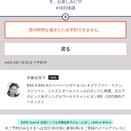
す。お楽しみに♡
※18日休講
受付時間を過ぎたため予約できません。
戻る
※6/4 (水) 19:30まで予約可
伊藤由里子
女性
BAILA BAILAスーパーバイザー＆コレオグラファー・ラテン、
ストリート、ジャズとオールジャンルのダンスに精通。元エア
ロビック女子シングルワールドチャンピオン9回：DDD契約ア
ーティスト
【DDD Zoom】全国どこでも伊藤由里子のもっと詳しくBAILA BAILA
☆ご予約のみなさまへは当日 60分前に参加URLをご登録のメールアドレスに