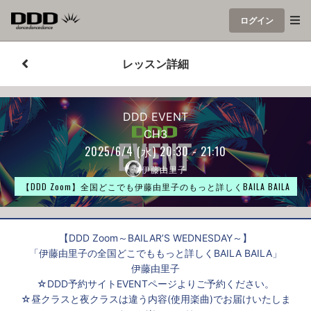
ログイン
レッスン詳細
DDD EVENT
CH3
2025/6/4
(水)
20:30 - 21:10
伊藤由里子
【DDD Zoom】全国どこでも伊藤由里子のもっと詳しくBAILA BAILA
【DDD Zoom～BAILAR’S WEDNESDAY～】
「伊藤由里子の全国どこでももっと詳しくBAILA BAILA」
伊藤由里子
☆DDD予約サイトEVENTページよりご予約ください。
☆昼クラスと夜クラスは違う内容(使用楽曲)でお届けいたしま