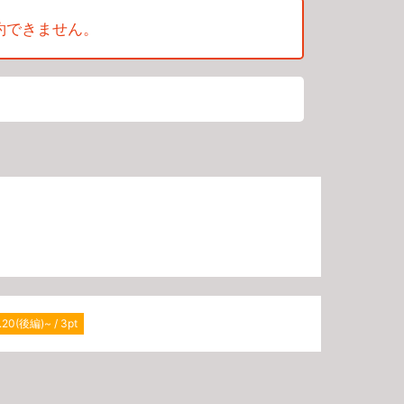
約できません。
.20(後編)~ / 3pt