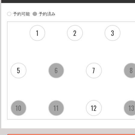
曲⑨⑩～
14日：ＬＯＯＫ BACK BAILA BAILA～vol
予約可能
予約済み
21日： 休
28日：ＬＯＯＫ BACK BAILA BAILA～vo
1
2
3
西村裕子（3p
5
6
7
8
10
11
12
13