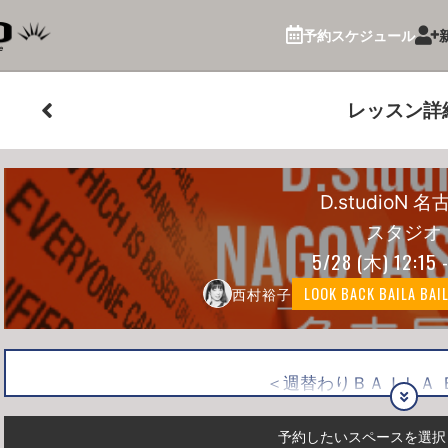
予約スケジュール
レッスン詳
D.studioN 
スタジオ
5/28
(木)
12:15 
西村裕子
LOOK BACK BAILA BAI
＜週替わりＢＡＩＬＡ 
【REAL】
7日：ＢＡＩＬＡ ＢＡＩＬＡ×DDD WORKOUTスクール60
予約したいスペースを選択