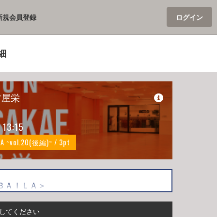
新規会員登録
ログイン
細
名古屋栄
- 13:15
LA ~vol.20(後編)~ / 3pt
ＢＡＩＬＡ＞
～BAILAR'S CONTEST ２０２６＃6課題
してください