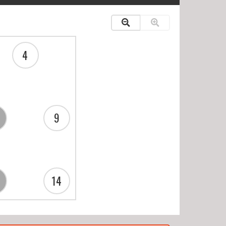
.20(前編)～☆スタンプラリー対象レッスン
講
l.20(後編)～☆スタンプラリー対象レッスン
4
t）
9
14