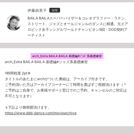
伊藤由里子
女性
BAILA BAILAスーパーバイザー＆コレオグラファー・ラテン、
ストリート、ジャズとオールジャンルのダンスに精通。元エア
ロビック女子シングルワールドチャンピオン9回：DDD契約ア
ーティスト
arch_Extra BAILA BAILA 基礎編#ｼﾞｬｽﾞ系基礎練習
arch_Extra BAILA BAILA 基礎編#ジャズ系基礎練習
1時間程度 2pt☆
タイトルのあたまにarchがついた番組は、アーカイブ付きです。
ご予約頂いた方はアーカイブコーナーにて時間を選ばずご視聴頂けます（＊
ご予約はご自身で、お客様サポート窓口でのご予約、キャンセルのご対応は
不可となります）
↓下記より御視聴頂けます。
https://www.ddd-dance.com/moviearchive